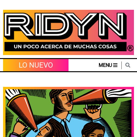
Skip
to
content
LO NUEVO
MENU