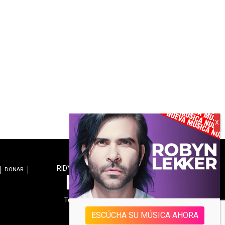
RIDYN.COM es una revista digital de:
DONAR
Todos los derechos reservados.
ESCÚCHA SU MÚSICA AHORA