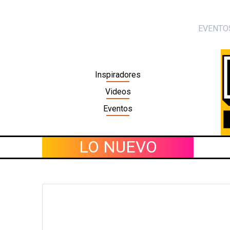
Skip
to
EVENTO
content
Inspiradores
Videos
Eventos
LO NUEVO