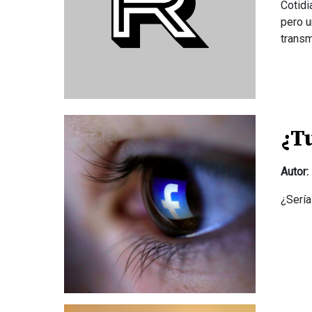
Cotidi
pero u
transm
¿T
Autor:
¿Sería