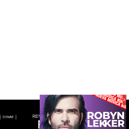
RIDYN.COM es una revista digital de:
DONAR