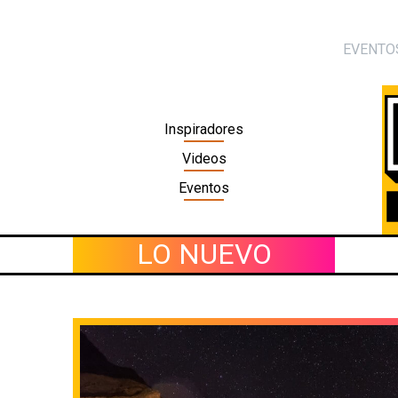
Skip
to
EVENTO
content
Inspiradores
Videos
Eventos
LO NUEVO