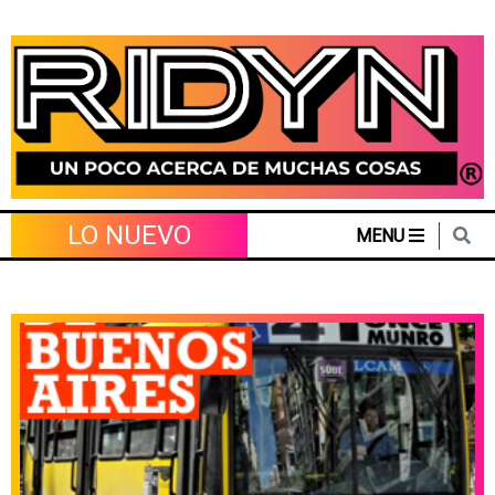
Skip
to
content
LO NUEVO
MENU