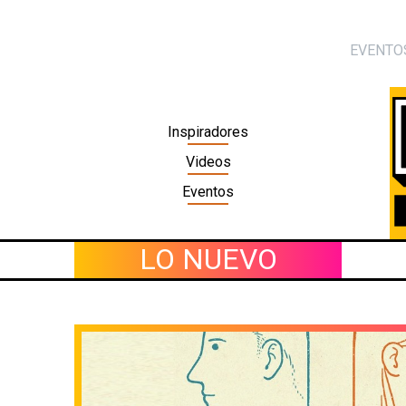
Skip
to
EVENTO
content
Inspiradores
Videos
Eventos
LO NUEVO