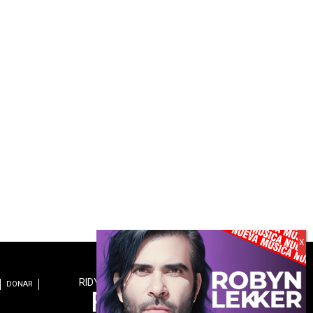
RIDYN.COM es una revista digital de:
DONAR