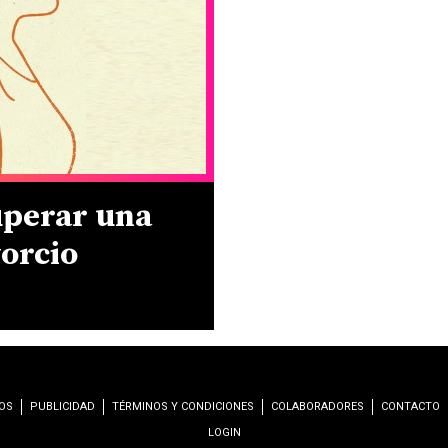
perar una
vorcio
OS
PUBLICIDAD
TÉRMINOS Y CONDICIONES
COLABORADORES
CONTACTO
LOGIN