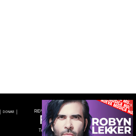
RIDYN.COM es una revista digital de:
DONAR
Todos los derechos reservados.