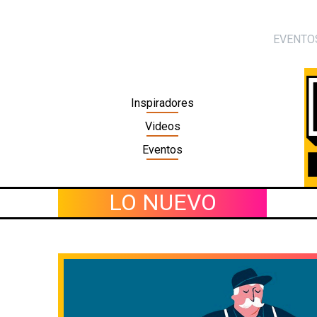
Skip
to
EVENTO
content
Inspiradores
Videos
Eventos
LO NUEVO